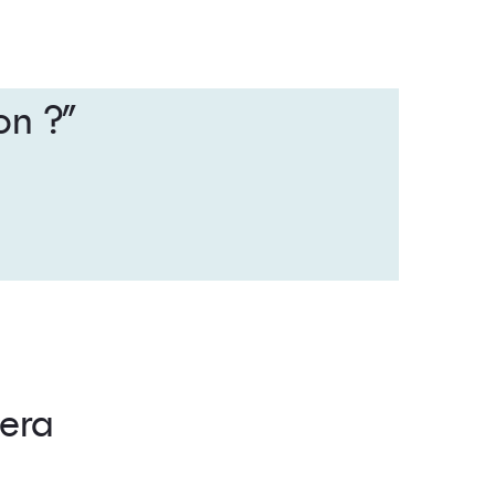
on ?”
era