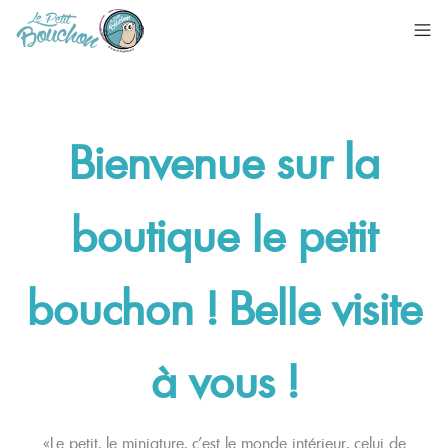
Skip
Bienvenue sur la
to
content
boutique
le
petit
bouchon ! Belle visite
à vous !
«Le petit, le miniature, c’est le monde intérieur, celui de