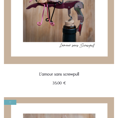
L’amour sans screwpull
35,00
€
♡