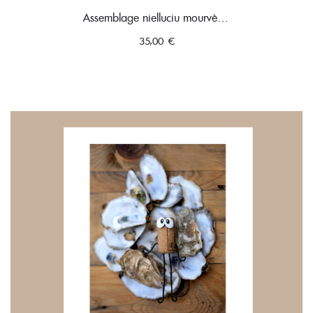
Assemblage nielluciu mourvèdre
35,00
€