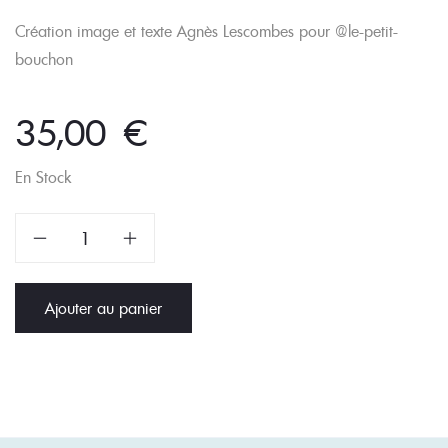
Création image et texte Agnès Lescombes pour @le-petit-
bouchon
35,00
€
En Stock
quantité
de
Pas
Ajouter au panier
d'eau
pour
les
haricots